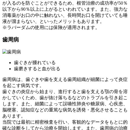
が入るのを防ぐことができるため、根管治療の成功率が50％
以下から90％以上に上がるといわれています。また、強力な
消毒薬がお口の中に触れない、長時間お口を開けていても唾
液が溜まらない、といったメリットもあります。
※ラバーダムの使用には保険が適用されます。
歯周病
歯ぐきが腫れている
歯磨きすると血が出る
歯周病は、歯ぐきや歯を支える歯周組織が細菌によって炎症
を起こす病気です。
歯ぐきの炎症から始まり、進行すると歯を支える顎の骨を溶
かしていくため、歯が抜け落ちるなどのトラブルを引き起こ
します。また、細菌によって誤嚥性肺炎や糖尿病、心疾患、
脳梗塞、認知症などの重篤な病気を誘発・悪化させることも
あります。
当院では最初に精密検査を行い、客観的なデータをもとに的
確な診断をしてから治療を開始します。また、歯周病の治療