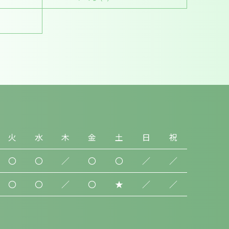
火
水
木
金
土
日
祝
〇
〇
／
〇
〇
／
／
〇
〇
／
〇
★
／
／