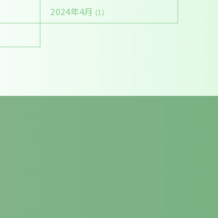
2024年4月
(1)
火
水
木
金
土
日
祝
〇
〇
／
〇
〇
／
／
〇
〇
／
〇
★
／
／