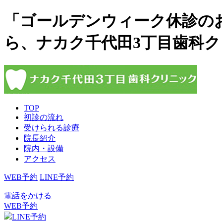
「ゴールデンウィーク休診の
ら、ナカク千代田3丁目歯科
TOP
初診の流れ
受けられる診療
院長紹介
院内・設備
アクセス
WEB予約
LINE予約
電話をかける
WEB予約
LINE予約